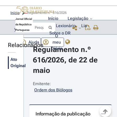
Início
Regulamento n.º 616/2026 
Início
Legislação
Jornal Oficial
da República
Lexionário
Lia
Voltar
Portuguesa
Sobre o DR
O
Ajuda
meu
Relacionados
Regulamento n.º 
Diário
616/2026, de 22 de 
Ato
Original
maio
Emitente:
Ordem dos Biólogos
Informação da publicação