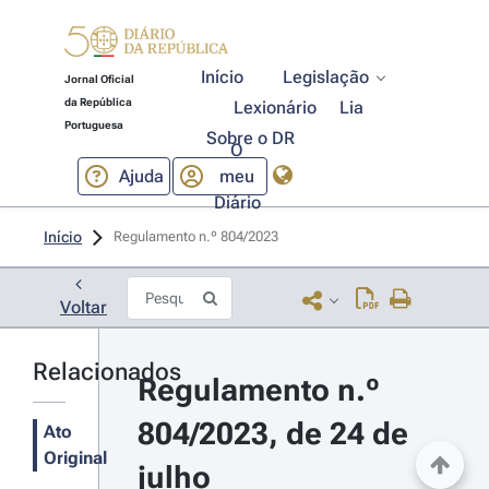
Início
Legislação
Jornal Oficial
da República
Lexionário
Lia
Portuguesa
Sobre o DR
O
Ajuda
meu
Diário
Início
Regulamento n.º 804/2023 
Voltar
Relacionados
Regulamento n.º 
804/2023, de 24 de 
Ato
Original
julho