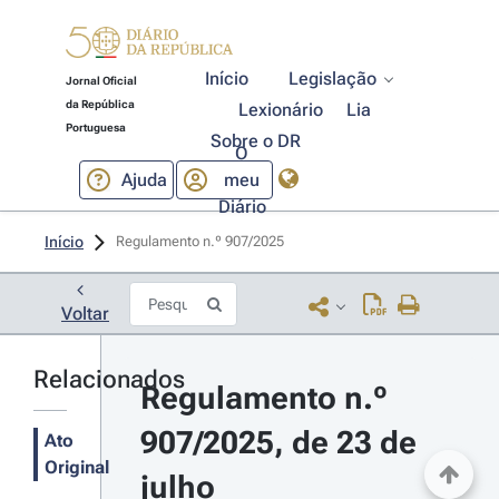
Início
Legislação
Jornal Oficial
da República
Lexionário
Lia
Portuguesa
Sobre o DR
O
Ajuda
meu
Diário
Início
Regulamento n.º 907/2025 
Voltar
Relacionados
Regulamento n.º 
907/2025, de 23 de 
Ato
Original
julho