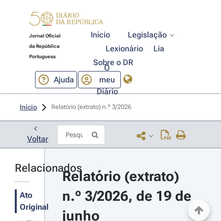
Início
Legislação
Jornal Oficial
da República
Lexionário
Lia
Portuguesa
Sobre o DR
O
Ajuda
meu
Diário
Início
Relatório (extrato) n.º 3/2026 
Voltar
Relacionados
Relatório (extrato) 
n.º 3/2026, de 19 de 
Ato
Original
junho