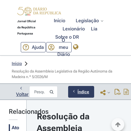
Início
Legislação
Jornal Oficial
da República
Lexionário
Lia
Portuguesa
Sobre o DR
O
Ajuda
meu
Diário
Início
Resolução da Assembleia Legislativa da Região Autónoma da 
Madeira n.º 5/2026/M 
Índice
Voltar
Relacionados
Resolução da 
Assembleia 
Ato