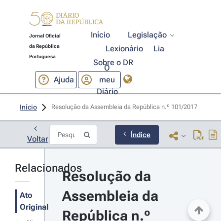
Início
Legislação
Jornal Oficial
da República
Lexionário
Lia
Portuguesa
Sobre o DR
O
Ajuda
meu
Diário
Início
Resolução da Assembleia da República n.º 101/2017 
Índice
Voltar
Relacionados
Resolução da 
Assembleia da 
Ato
Original
República n.º 