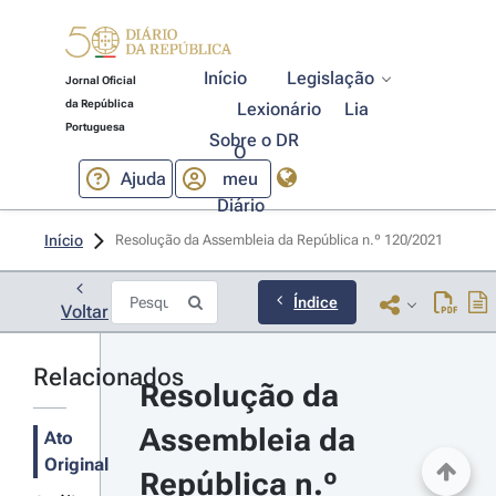
Início
Legislação
Jornal Oficial
da República
Lexionário
Lia
Portuguesa
Sobre o DR
O
Ajuda
meu
Diário
Início
Resolução da Assembleia da República n.º 120/2021 
Índice
Voltar
Relacionados
Resolução da 
Assembleia da 
Ato
Original
República n.º 