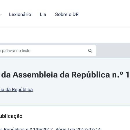
Lexionário
Lia
Sobre o DR
da Assembleia da República n.º 1
ia da República
ublicação
da República n.º 135/2017, Série I de 2017-07-14