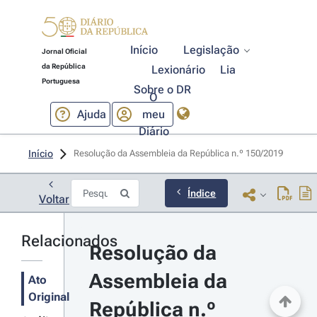
Início
Legislação
Jornal Oficial
da República
Lexionário
Lia
Portuguesa
Sobre o DR
O
Ajuda
meu
Diário
Início
Resolução da Assembleia da República n.º 150/2019 
Índice
Voltar
Relacionados
Resolução da 
Assembleia da 
Ato
Original
República n.º 