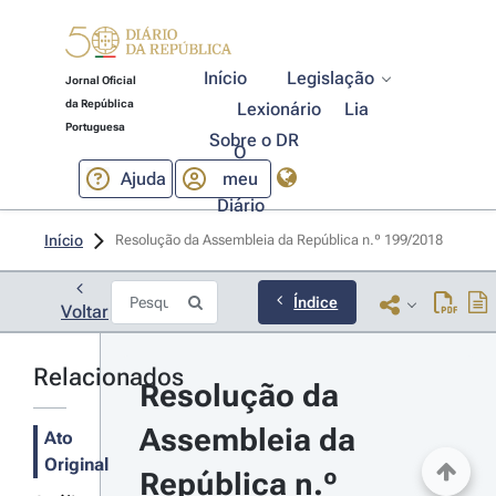
Início
Legislação
Jornal Oficial
da República
Lexionário
Lia
Portuguesa
Sobre o DR
O
Ajuda
meu
Diário
Início
Resolução da Assembleia da República n.º 199/2018 
Índice
Voltar
Relacionados
Resolução da 
Assembleia da 
Ato
Original
República n.º 