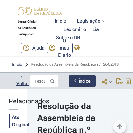
Início
Legislação
Jornal Oficial
da República
Lexionário
Lia
Portuguesa
Sobre o DR
O
Ajuda
meu
Diário
Início
Resolução da Assembleia da República n.º 264/2018 
Índice
Voltar
Relacionados
Resolução da 
Assembleia da 
Ato
Original
República n.º 