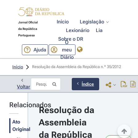
Início
Legislação
Jornal Oficial
da República
Lexionário
Lia
Portuguesa
Sobre o DR
O
Ajuda
meu
Diário
Início
Resolução da Assembleia da República n.º 35/2012 
Índice
Voltar
Relacionados
Resolução da 
Assembleia 
Ato
Original
da República 