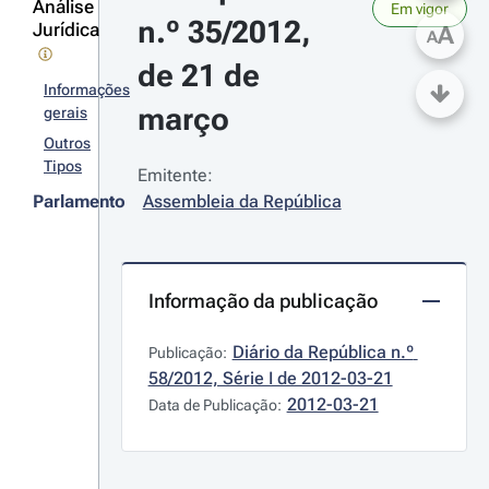
Análise
Em vigor
n.º 35/2012, 
Jurídica
A
A
de 21 de 
Informações
março
gerais
Outros
Tipos
Emitente:
Parlamento
Assembleia da República
Informação da publicação
Diário da República n.º 
Publicação:
58/2012, Série I de 2012-03-21
2012-03-21
Data de Publicação: