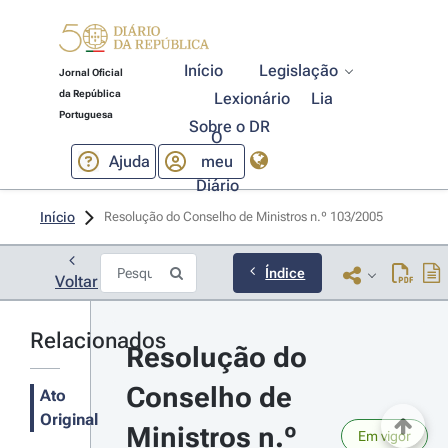
Início
Legislação
Jornal Oficial
da República
Lexionário
Lia
Portuguesa
Sobre o DR
O
Ajuda
meu
Diário
Início
Resolução do Conselho de Ministros n.º 103/2005 
Índice
Voltar
Relacionados
Resolução do 
Conselho de 
Ato
Original
Ministros n.º 
Em vigor