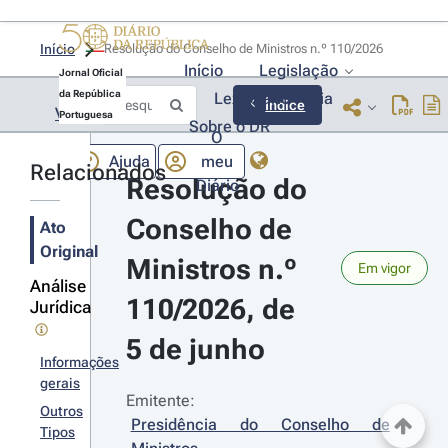
Início
Resolução do Conselho de Ministros n.º 110/2026 
Início
Legislação
Jornal Oficial
da República
Lexionário
Lia
Índice
Voltar
Portuguesa
Sobre o DR
O
Ajuda
meu
Relacionados
Resolução do 
Diário
Conselho de 
Ato
Original
Ministros n.º 
Em vigor
Análise
110/2026, de 
Jurídica
5 de junho
Informações
gerais
Emitente:
Outros
Presidência do Conselho de 
Tipos