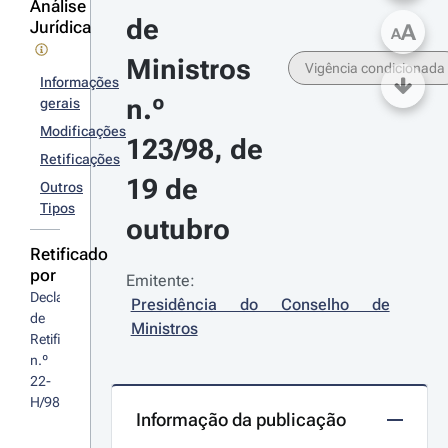
Análise
de 
Jurídica
A
A
Ministros 
Vigência condicionada
Informações
n.º 
gerais
Modificações
123/98, de 
Retificações
19 de 
Outros
Tipos
outubro
Retificado
por
Emitente:
Declaração 
Presidência do Conselho de 
de 
Ministros
Retificação 
n.º 
22-
H/98
Informação da publicação