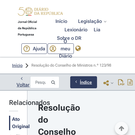
Início
Legislação
Jornal Oficial
da República
Lexionário
Lia
Portuguesa
Sobre o DR
O
Ajuda
meu
Diário
Início
Resolução do Conselho de Ministros n.º 123/98 
Índice
Voltar
Relacionados
Resolução 
do 
Ato
Original
Conselho 