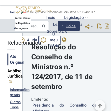
Início
Resolução do Conselho de Ministros n.º 124/2017 
Início
Legislação
Jornal Oficial
da República
Lexionário
Lia
Índice
Voltar
Portuguesa
Sobre o DR
O
Ajuda
meu
Relacionados
Resolução do 
Diário
Conselho de 
Ato
Original
Ministros n.º 
Análise
124/2017, de 11 de 
Jurídica
setembro
Informações
gerais
Emitente:
Outros
Presidência do Conselho de 
Tipos