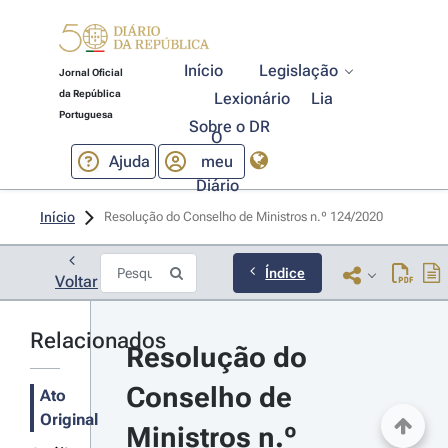
Início
Legislação
Jornal Oficial
da República
Lexionário
Lia
Portuguesa
Sobre o DR
O
Ajuda
meu
Diário
Início
Resolução do Conselho de Ministros n.º 124/2020 
Índice
Voltar
Relacionados
Resolução do 
Conselho de 
Ato
Original
Ministros n.º 