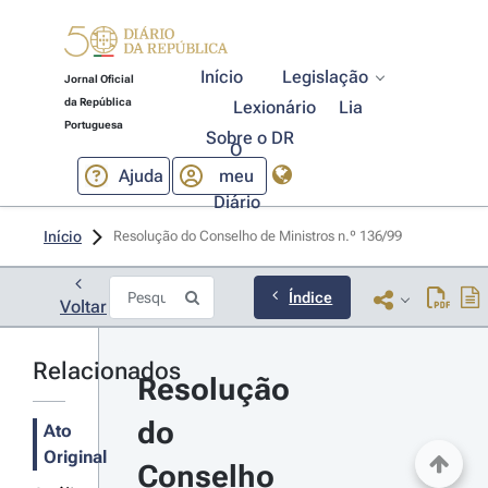
Início
Legislação
Jornal Oficial
da República
Lexionário
Lia
Portuguesa
Sobre o DR
O
Ajuda
meu
Diário
Início
Resolução do Conselho de Ministros n.º 136/99 
Índice
Voltar
Relacionados
Resolução 
do 
Ato
Original
Conselho 