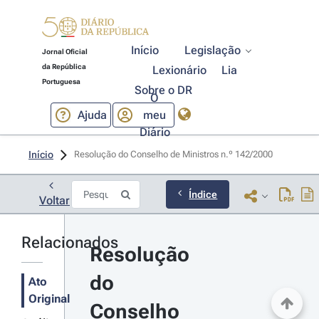
Início
Legislação
Jornal Oficial
da República
Lexionário
Lia
Portuguesa
Sobre o DR
O
Ajuda
meu
Diário
Início
Resolução do Conselho de Ministros n.º 142/2000 
Índice
Voltar
Relacionados
Resolução 
do 
Ato
Original
Conselho 