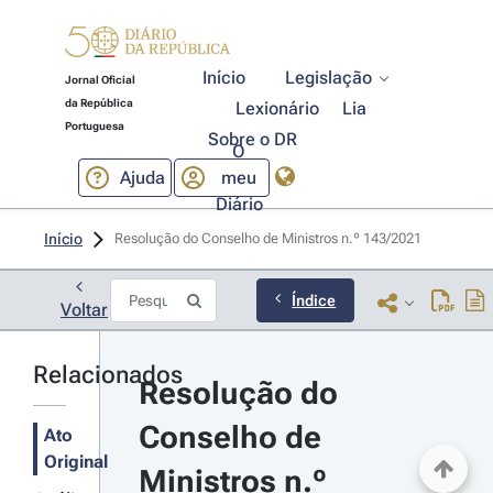
Início
Legislação
Jornal Oficial
da República
Lexionário
Lia
Portuguesa
Sobre o DR
O
Ajuda
meu
Diário
Início
Resolução do Conselho de Ministros n.º 143/2021 
Índice
Voltar
Relacionados
Resolução do 
Conselho de 
Ato
Original
Ministros n.º 