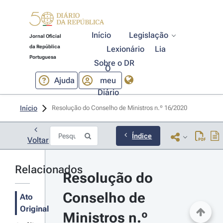
Início
Legislação
Jornal Oficial
da República
Lexionário
Lia
Portuguesa
Sobre o DR
O
Ajuda
meu
Diário
Início
Resolução do Conselho de Ministros n.º 16/2020 
Índice
Voltar
Relacionados
Resolução do 
Conselho de 
Ato
Original
Ministros n.º 