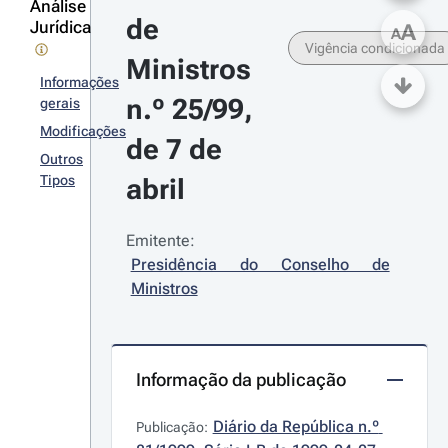
Análise
de 
Jurídica
A
A
Vigência condicionada
Ministros 
Informações
n.º 25/99, 
gerais
Modificações
de 7 de 
Outros
Tipos
abril
Emitente:
Presidência do Conselho de 
Ministros
Informação da publicação
Diário da República n.º 
Publicação: