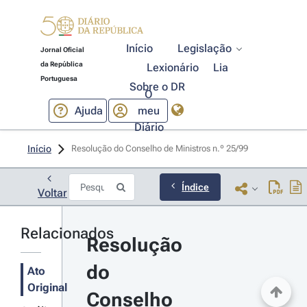
Início
Legislação
Jornal Oficial
da República
Lexionário
Lia
Portuguesa
Sobre o DR
O
Ajuda
meu
Diário
Início
Resolução do Conselho de Ministros n.º 25/99 
Índice
Voltar
Relacionados
Resolução 
do 
Ato
Original
Conselho 