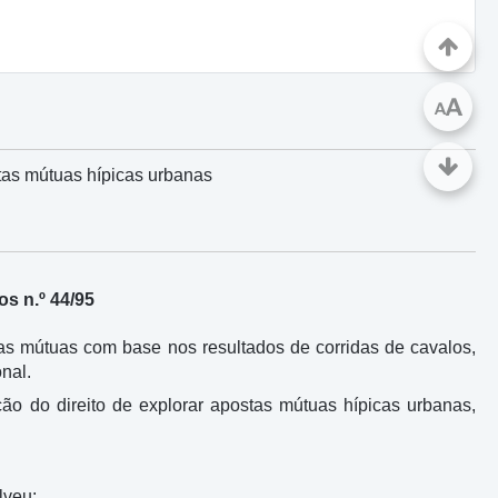
A
A
tas mútuas hípicas urbanas
s n.º 44/95
tas mútuas com base nos resultados de corridas de cavalos,
onal.
ão do direito de explorar apostas mútuas hípicas urbanas,
lveu: