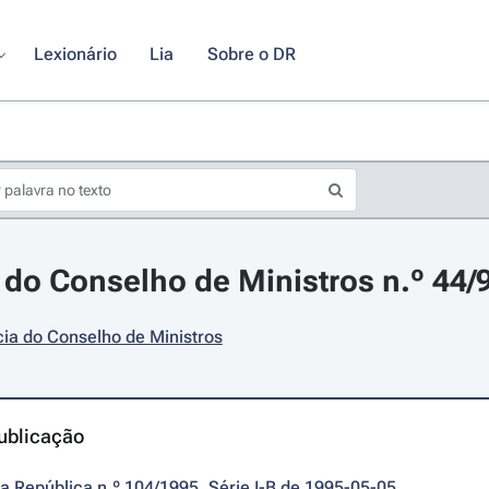
Lexionário
Lia
Sobre o DR
do Conselho de Ministros n.º 44/9
ia do Conselho de Ministros
ublicação
da República n.º 104/1995, Série I-B de 1995-05-05