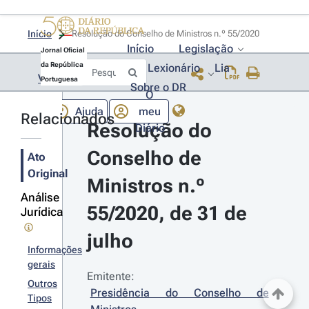
Início
Resolução do Conselho de Ministros n.º 55/2020 
Início
Legislação
Jornal Oficial
da República
Lexionário
Lia
Voltar
Portuguesa
Sobre o DR
O
Ajuda
meu
Relacionados
Resolução do 
Diário
Conselho de 
Ato
Original
Ministros n.º 
Análise
55/2020, de 31 de 
Jurídica
julho
Informações
gerais
Emitente:
Outros
Presidência do Conselho de 
Tipos