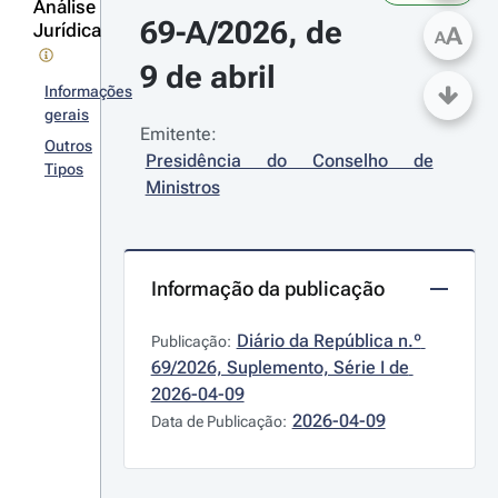
Análise
69-A/2026, de 
Jurídica
A
A
9 de abril
Informações
gerais
Emitente:
Outros
Presidência do Conselho de 
Tipos
Ministros
Informação da publicação
Diário da República n.º 
Publicação:
69/2026, Suplemento, Série I de 
2026-04-09
2026-04-09
Data de Publicação: