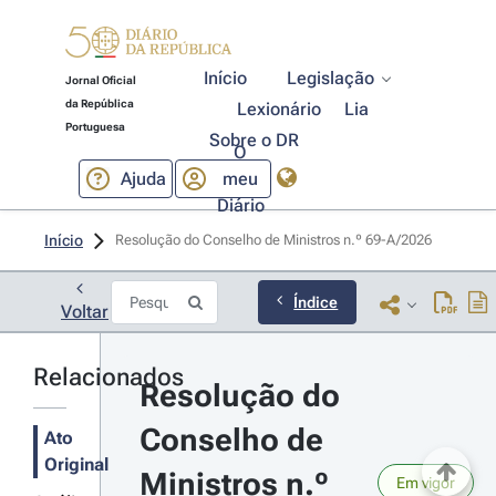
Início
Legislação
Jornal Oficial
da República
Lexionário
Lia
Portuguesa
Sobre o DR
O
Ajuda
meu
Diário
Início
Resolução do Conselho de Ministros n.º 69-A/2026 
Índice
Voltar
Relacionados
Resolução do 
Conselho de 
Ato
Original
Ministros n.º 
Em vigor