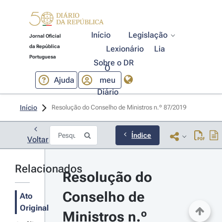
Início
Legislação
Jornal Oficial
da República
Lexionário
Lia
Portuguesa
Sobre o DR
O
Ajuda
meu
Diário
Início
Resolução do Conselho de Ministros n.º 87/2019 
Índice
Voltar
Relacionados
Resolução do 
Conselho de 
Ato
Original
Ministros n.º 