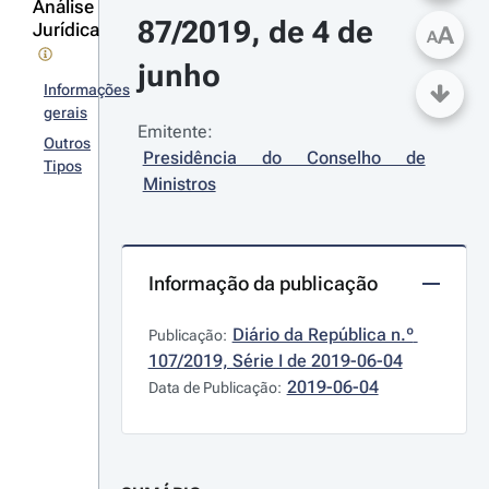
Análise
87/2019, de 4 de 
Jurídica
A
A
junho
Informações
gerais
Emitente:
Outros
Presidência do Conselho de 
Tipos
Ministros
Informação da publicação
Diário da República n.º 
Publicação:
107/2019, Série I de 2019-06-04
2019-06-04
Data de Publicação: