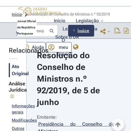
Início
Resolução do Conselho de Ministros n.º 92/2019 
Início
Legislação
Jornal Oficial
da República
Lexionário
Lia
Índice
Voltar
Portuguesa
Sobre o DR
O
Ajuda
meu
Relacionados
Resolução do 
Diário
Conselho de 
Ato
Original
Ministros n.º 
Análise
92/2019, de 5 de 
Jurídica
junho
Informações
gerais
Emitente:
Modificações
Presidência do Conselho de 
Outros