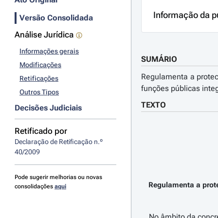
Informação da p
Versão Consolidada
Análise Jurídica
Informações gerais
SUMÁRIO
Modificações
Regulamenta a protec
Retificações
funções públicas inte
Outros Tipos
TEXTO
Decisões Judiciais
Retificado por
Declaração de Retificação n.º 
40/2009
Pode sugerir melhorias ou novas
Regulamenta a prote
consolidações
aqui
No âmbito da concre