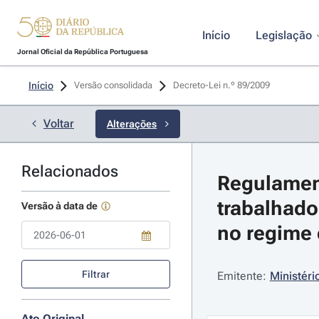
Início
Legislação
Jornal Oficial da República Portuguesa
Início
Versão consolidada
Decreto-Lei n.º 89/2009 
Voltar
Alterações
Relacionados
Regulament
trabalhado
Versão à data de
no regime 
Use a tecla de seta para baixo para abrir o calendário; Use as tecla
Filtrar
Emitente:
Ministéri
Ato Original