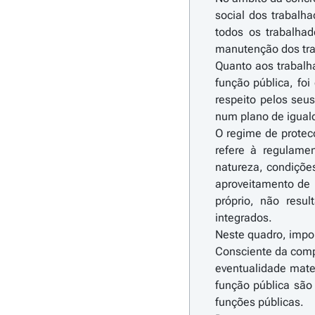
social dos trabalh
todos os trabalha
manutenção dos trab
Quanto aos trabalh
função pública, fo
respeito pelos seus
num plano de igual
O regime de protecç
refere à regulamen
natureza, condições
aproveitamento de 
próprio, não resu
integrados.
Neste quadro, impo
Consciente da compl
eventualidade mate
função pública são
funções públicas.