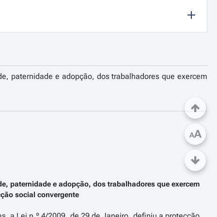
de, paternidade e adopção, dos trabalhadores que exercem
A
A
de, paternidade e adopção, dos trabalhadores que exercem
cção social convergente
s, a Lei n.º 4/2009, de 29 de Janeiro, definiu a protecção