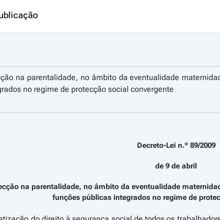
ublicação
ção na parentalidade, no âmbito da eventualidade maternida
grados no regime de protecção social convergente
Decreto-Lei n.º 89/2009
de 9 de abril
cção na parentalidade, no âmbito da eventualidade maternida
funções públicas integrados no regime de prote
tização do direito à segurança social de todos os trabalhadore