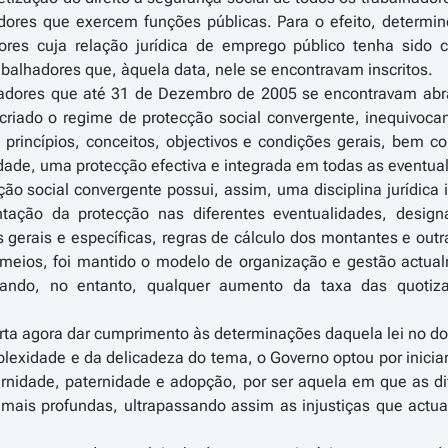
adores que exercem funções públicas. Para o efeito, determi
dores cuja relação jurídica de emprego público tenha sido
alhadores que, àquela data, nele se encontravam inscritos.
adores que até 31 de Dezembro de 2005 se encontravam abr
i criado o regime de protecção social convergente, inequivo
 princípios, conceitos, objectivos e condições gerais, bem c
dade, uma protecção efectiva e integrada em todas as eventua
ão social convergente possui, assim, uma disciplina jurídica 
tação da protecção nas diferentes eventualidades, design
 gerais e específicas, regras de cálculo dos montantes e outr
meios, foi mantido o modelo de organização e gestão actua
ltando, no entanto, qualquer aumento da taxa das quotiza
rta agora dar cumprimento às determinações daquela lei no d
exidade e da delicadeza do tema, o Governo optou por iniciar
rnidade, paternidade e adopção, por ser aquela em que as dif
 mais profundas, ultrapassando assim as injustiças que actu