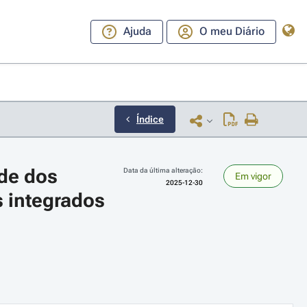
Ajuda
O meu Diário
Índice
e dos 
Data da última alteração:
Em vigor
2025-12-30
 integrados 
ara a direita ou esquerda para navegar pelos meses; Use cmd ou ctrl + set