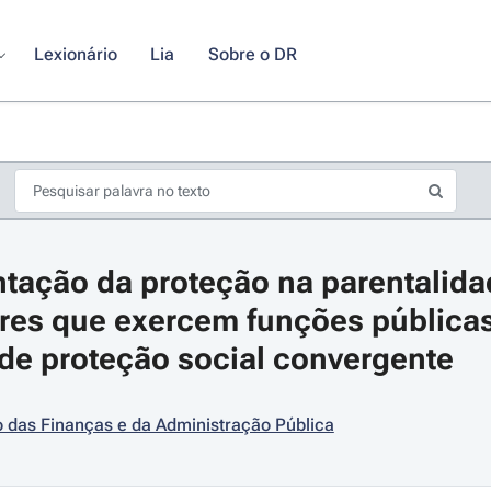
Lexionário
Lia
Sobre o DR
ação da proteção na parentalidad
res que exercem funções públicas
de proteção social convergente
s de seta para navegar pelos dias do calendário; Use cmd ou ctrl + seta p
o das Finanças e da Administração Pública