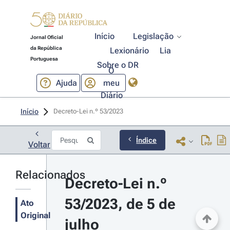
Início
Legislação
Jornal Oficial
da República
Lexionário
Lia
Portuguesa
Sobre o DR
O
Ajuda
meu
Diário
Início
Decreto-Lei n.º 53/2023 
Índice
Voltar
Relacionados
Decreto-Lei n.º 
53/2023, de 5 de 
Ato
Original
julho