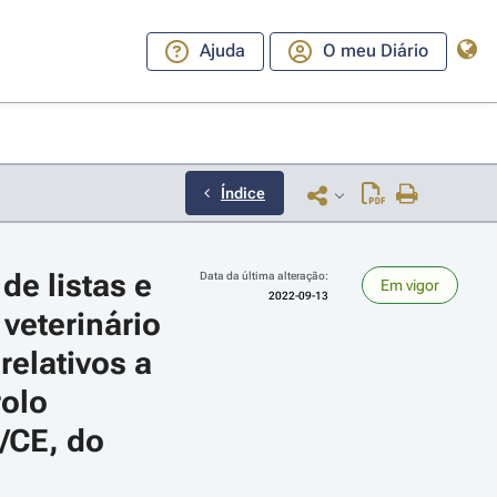
Ajuda
O meu Diário
Índice
e listas e 
Data da última alteração:
Em vigor
2022-09-13
eterinário 
elativos a 
olo 
ara a direita ou esquerda para navegar pelos meses; Use cmd ou ctrl + set
/CE, do 