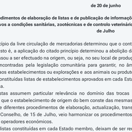
de 20 de junho
edimentos de elaboração de listas e de publicação de informaçõ
vos a condições sanitárias, zootécnicas e de controlo veterinári
de Julho
cípio da livre circulação de mercadorias determinou que o con
isto é, a aplicação do citado princípio determinou a abolição 
sou a ser efectuado na origem, ou seja, no seu local de produ
ontradas pela legislação comunitária para garantir, no â
 aos estabelecimentos ou explorações e aos animais ou produ
onstituídas listas de estabelecimentos aprovados em cada Es
a.
stas assumem particular relevância no domínio das trocas
 que o estabelecimento de origem do bem conste das mesmas
e diferentes procedimentos de elaboração, actualização, tran
 Conselho, de 15 de Julho, veio harmonizar os procedimento
os operadores económicos.
s listas constituídas em cada Estado membro, deixam de ser r