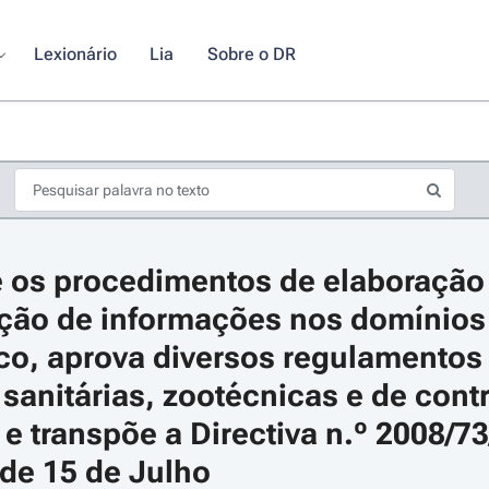
Lexionário
Lia
Sobre o DR
 os procedimentos de elaboração d
ção de informações nos domínios v
co, aprova diversos regulamentos r
sanitárias, zootécnicas e de contr
s de seta para navegar pelos dias do calendário; Use cmd ou ctrl + seta p
 e transpõe a Directiva n.º 2008/73
de 15 de Julho