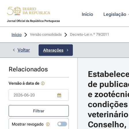
Início
Legislação
Jornal Oficial da República Portuguesa
Início
Versão consolidada
Decreto-Lei n.º 79/2011 
Voltar
Alterações
Relacionados
Estabelece
de publica
Versão à data de
e zootécni
condições 
Use a tecla de seta para baixo para abrir o calendário; Use as tecla
Filtrar
veterinário
Conselho, 
Mostrar revogado