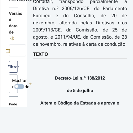
4
Conduzir, transpondo parcialmente a
creto-
Diretiva n.º 2006/126/CE, do Parlamento
 n.º 
Versão
Europeu e do Conselho, de 20 de
2020 - 
à
dezembro, alterada pelas Diretivas n.os
ª Série
data
2009/113/CE, da Comissão, de 25 de
ltera o
de
gulamento
agosto, e 2011/94/UE, da Comissão, de 28
 Matrícula,
de novembro, relativas à carta de condução
Código da
trada e o
TEXTO
r
gulamento
Use a tecla de seta para baixo para abrir o calendário; Use as tecla
talhes
Filtrar
bilitação
s
gal para
terações
Decreto-Lei n.º 138/2012
nduzir
Mostrar
revogado
de 5 de julho
Altera o Código da Estrada e aprova o
17-12-07
Pode
creto-Lei 
Regulamento da Habilitação Legal para
sugerir
 
melhorias
Conduzir, transpondo parcialmente a
ou
1/2017 - 
Diretiva n.º 2006/126/CE, do Parlamento
novas
ª Série
Europeu e do Conselho, de 20 de
consolidações