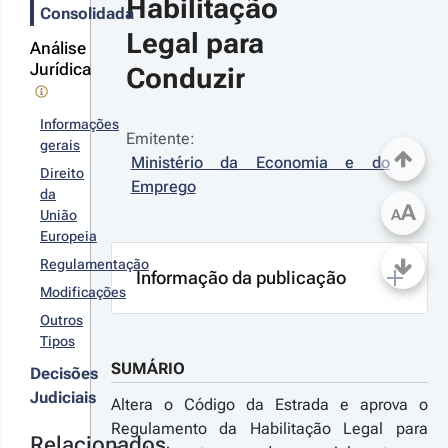
Habilitação 
ículos
s
Consolidada
vidos a
terações
Legal para 
mbustíveis
Análise
ernativos
Jurídica
Conduzir
20-12-09
Informações
Emitente:
creto-Lei 
gerais
Ministério da Economia e do 
º 102-
Direito
2020 - 1.ª 
Emprego
da
rie
A
A
União
ltera o
Europeia
ódigo da
strada e
Regulamentação
Informação da publicação
islação
Modificações
mplementar,
r detalhes
anspondo a
Outros
retiva (UE)
s
Tipos
20/612
terações
SUMÁRIO
Decisões
Judiciais
Altera o Código da Estrada e aprova o
20-01-
Regulamento da Habilitação Legal para
Relacionados