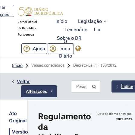
har
ações
Início
Legislação
Jornal Oficial
da República
Lexionário
Lia
Portuguesa
Sobre o DR
O
Ajuda
meu
Diário
21-12-
Início
Versão consolidada
Decreto-Lei n.º 138/2012 
4
creto-
 n.º 
Voltar
1/2021 - 
Índice
Alterações
ª Série
mpleta a
ansposição
 Diretiva
Ato
Regulamento 
Data da última alteração:
E)
2021-12-24
Original
18/645,
da 
r
 âmbito da
ndução de
talhes
Versão