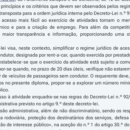
princípios e os critérios que devem ser observados pelos regi
 transposta para a ordem jurídica interna pelo Decreto-Lei n.º
acesso mais fácil ao exercício de atividades tornam o mer
mico e para a criação de emprego. Para além da competiti
maior transparência e informação, proporcionando uma ofe
lei visa, neste contexto, simplificar o regime jurídico de ace
dutor, designada por rent-a-car, quando exercida por prestado
estabelece-se que o exercício da atividade está sujeito a com
 opor-se quando, no prazo de 20 dias úteis, verifique não estar
er de veículos de passageiros sem condutor. O requerente dev
os no presente diploma, propor-se a explorar um número míni
lico.
sso à atividade enquadra-se nas regras do Decreto-Lei n.º 9
trativa previsto no artigo 9.º deste decreto-lei.
ão administrativa, além de não discriminatório, sendo os respet
a rodoviária, proteção dos destinatários dos serviços, defe
o de interesse público», na aceção do n.º 1 do artigo 30.º do