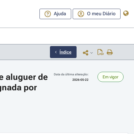
Ajuda
O meu Diário
Índice
 aluguer de 
Data da última alteração:
Em vigor
2026-05-22
nada por 
ara a direita ou esquerda para navegar pelos meses; Use cmd ou ctrl + set