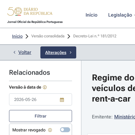
Início
Legislação
Jornal Oficial da República Portuguesa
Início
Versão consolidada
Decreto-Lei n.º 181/2012 
Voltar
Alterações
Relacionados
Regime do 
veículos d
Versão à data de
rent-a-car
Use a tecla de seta para baixo para abrir o calendário; Use as tecla
Filtrar
Emitente:
Ministér
Mostrar revogado