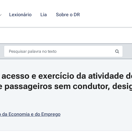
Lexionário
Lia
Sobre o DR
acesso e exercício da atividade de
e passageiros sem condutor, desig
s de seta para navegar pelos dias do calendário; Use cmd ou ctrl + seta p
io da Economia e do Emprego