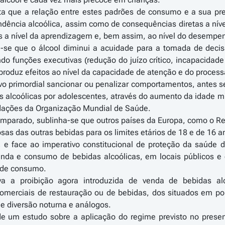
 que a relação entre estes padrões de consumo e a sua pre
dência alcoólica, assim como de consequências diretas a nível
 a nível da aprendizagem e, bem assim, ao nível do desempen
ca-se que o álcool diminui a acuidade para a tomada de deci
ndo funções executivas (redução do juízo crítico, incapacidade 
produz efeitos ao nível da capacidade de atenção e do proces
ivo primordial sancionar ou penalizar comportamentos, antes s
 alcoólicas por adolescentes, através do aumento da idade m
ações da Organização Mundial de Saúde.
 comparado, sublinha-se que outros países da Europa, como o R
osas das outras bebidas para os limites etários de 18 e de 16 
, e face ao imperativo constitucional de proteção da saúde 
venda e consumo de bebidas alcoólicas, em locais públicos e
 de consumo.
tiva a proibição agora introduzida de venda de bebidas 
omerciais de restauração ou de bebidas, dos situados em por
e diversão noturna e análogos.
e um estudo sobre a aplicação do regime previsto no present