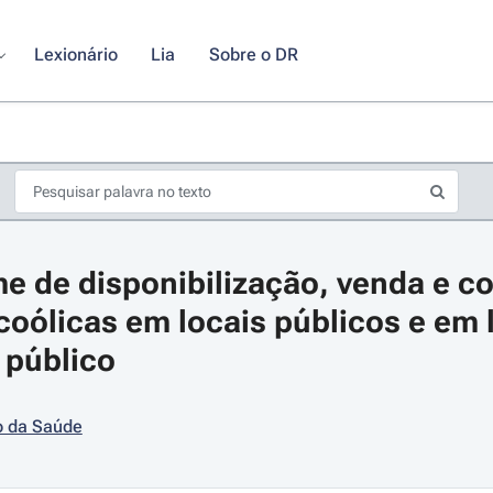
Lexionário
Lia
Sobre o DR
e de disponibilização, venda e c
coólicas em locais públicos e em l
 público
s de seta para navegar pelos dias do calendário; Use cmd ou ctrl + seta p
o da Saúde