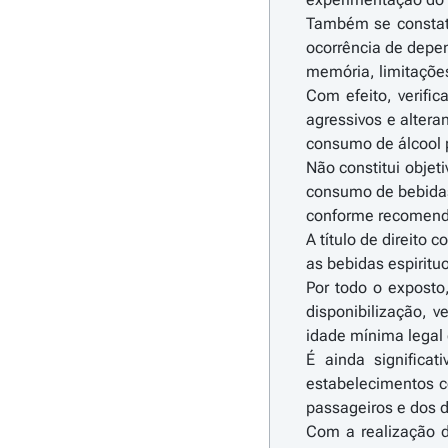
Também se constata
ocorrência de depen
memória, limitações
Com efeito, verifi
agressivos e altera
consumo de álcool 
Não constitui objet
consumo de bebidas
conforme recomend
A título de direito
as bebidas espiritu
Por todo o exposto
disponibilização, 
idade mínima legal
É ainda significa
estabelecimentos c
passageiros e dos d
Com a realização d