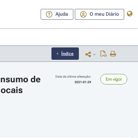
Ajuda
O meu Diário
Índice
onsumo de 
Data da última alteração:
Em vigor
2021-01-29
ocais 
ara a direita ou esquerda para navegar pelos meses; Use cmd ou ctrl + set