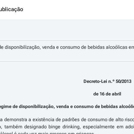
ublicação
e disponibilização, venda e consumo de bebidas alcoólicas em 
Decreto-Lei n.º 50/2013
de 16 de abril
egime de disponibilização, venda e consumo de bebidas alcoólic
ica demonstra a existência de padrões de consumo de alto ri
o, também designado binge drinking, especialmente em adol
álcool é cada vez mais precoce em crianças.