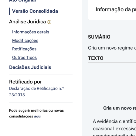
Informação da p
Versão Consolidada
Análise Jurídica
Informações gerais
SUMÁRIO
Modificações
Cria um novo regime d
Retificações
Outros Tipos
TEXTO
Decisões Judiciais
Retificado por
Declaração de Retificação n.º 
23/2013
Cria um novo r
Pode sugerir melhorias ou novas
consolidações
aqui
A evidência científ
ocasional excessiv
experimentação do 