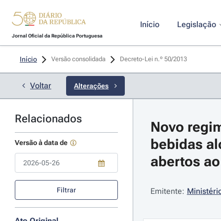
Início
Legislação
Jornal Oficial da República Portuguesa
Início
Versão consolidada
Decreto-Lei n.º 50/2013 
Voltar
Alterações
Relacionados
Novo regim
bebidas al
Versão à data de
abertos ao
Use a tecla de seta para baixo para abrir o calendário; Use as tecla
Filtrar
Emitente:
Ministéri
Ato Original