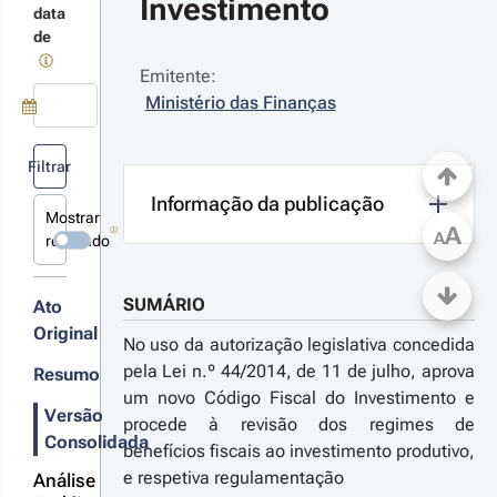
Investimento
data
de
Emitente:
23-05-
Ministério das Finanças
5
Use a tecla de seta para baixo para abrir o calendário; Use as tecla
 n.º 
/2023 - 
Filtrar
ª Série
Informação da publicação
tabelece o
Mostrar
gime
A
A
revogado
licável às
artups e
aleups e
SUMÁRIO
r
Ato
ltera o
digo do
talhes
Original
No uso da autorização legislativa concedida
posto
s
obre o
pela Lei n.º 44/2014, de 11 de julho, aprova
Resumo
terações
ndimento
um novo Código Fiscal do Investimento e
s Pessoas
Versão
procede à revisão dos regimes de
gulares, o
Consolidada
tatuto dos
benefícios fiscais ao investimento produtivo,
nefícios
e respetiva regulamentação
22-12-
Análise
scais e o