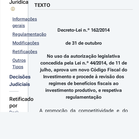
0
Jurídica
digo
TEXTO
 n.º 
scal do
-
vestimento
Informações
2022 - 
gerais
ª Série
Decreto-Lei n.º 162/2014
çamento
Regulamentação
 Estado
Modificações
de 31 de outubro
ra 2023
Retificações
r
No uso da autorização legislativa
Outros
talhes
concedida pela Lei n.º 44/2014, de 11 de
Tipos
s
julho, aprova um novo Código Fiscal do
terações
Decisões
Investimento e procede à revisão dos
regimes de benefícios fiscais ao
Judiciais
investimento produtivo, e respetiva
regulamentação
Retificado
22-06-
por
7
A promoção da competitividade e do
Declaração 
 n.º 
investimento tem sido uma prioridade
de 
/2022 - 
do Governo desde o início da
Retificação 
ª Série
n.º 
legislatura.
çamento
49/2014