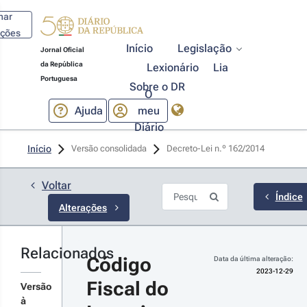
har
ações
Início
Legislação
Jornal Oficial
da República
Lexionário
Lia
Portuguesa
Sobre o DR
O
Ajuda
meu
Diário
23-12-
Início
Versão consolidada
Decreto-Lei n.º 162/2014 
9
 n.º 
/2023 - 
Voltar
ª Série
Índice
Alterações
çamento
 Estado
ra 2024
Relacionados
r
Código 
Data da última alteração:
talhes
2023-12-29
Fiscal do 
s
Versão
terações
à