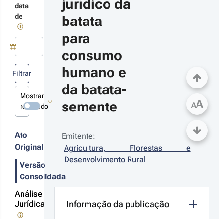
jurídico da 
data
20-09-
de
batata 
9
creto-
para 
 n.º 
/2020 - 
consumo 
ª Série
Use a tecla de seta para baixo para abrir o calendário; Use as tecla
humano e 
anspõe
Filtrar
versas
da batata-
retivas e
Mostrar
arante o
A
semente
A
mprimento
revogado
r
rigações
talhes
correntes
s
Ato
Emitente:
terações
Original
Agricultura, Florestas e 
gulamentos
ropeus no
Desenvolvimento Rural
Versão
mínio da
tossanidade
Consolidada
16-03-
9
Análise
creto-
Jurídica
Informação da publicação
 n.º 