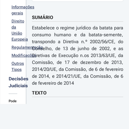
/2016 - 
ª Série
Informações
gerais
SUMÁRIO
Direito
da
Estabelece o regime jurídico da batata para
União
consumo humano e da batata-semente,
Europeia
transpondo a Diretiva n.º 2002/56/CE, do
Regulamentação
Conselho, de 13 de junho de 2002, e as
Diretivas de Execução n.os 2013/63/UE, da
Modificações
Comissão, de 17 de dezembro de 2013,
Outros
2014/20/UE, da Comissão, de 6 de fevereiro
Tipos
de 2014, e 2014/21/UE, da Comissão, de 6
Decisões
de fevereiro de 2014
Judiciais
TEXTO
Pode
sugerir
melhorias
Decreto-Lei n.º 14/2016
ou
novas
de 9 de março
consolidações