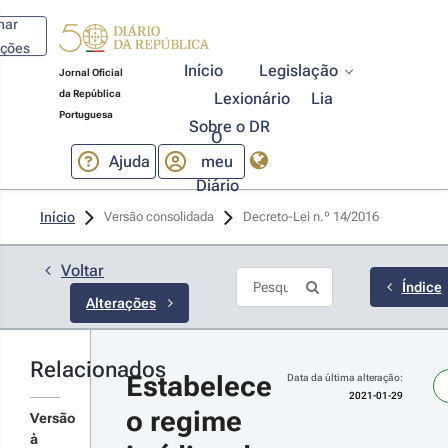
har
ações
Início
Legislação
Jornal Oficial
da República
Lexionário
Lia
Portuguesa
Sobre o DR
O
Ajuda
meu
Diário
21-01-29
Início
Versão consolidada
Decreto-Lei n.º 14/2016 
creto-Lei n.º 
2021 - 1.ª 
rie
Voltar
rova o Regime
Índice
Alterações
urídico das
ntraordenações
onómicas
Relacionados
r detalhes
Estabelece 
Data da última alteração:
s alterações
2021-01-29
o regime 
Versão
à