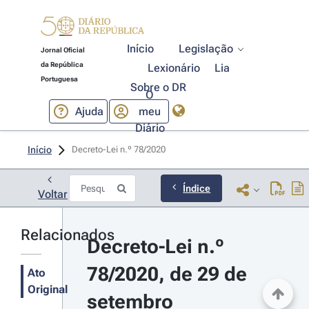
Início
Legislação
Jornal Oficial
da República
Lexionário
Lia
Portuguesa
Sobre o DR
O
Ajuda
meu
Diário
Início
Decreto-Lei n.º 78/2020 
Índice
Voltar
Relacionados
Decreto-Lei n.º 
78/2020, de 29 de 
Ato
Original
setembro