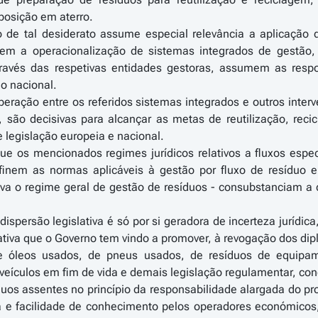
posição em aterro.
 de tal desiderato assume especial relevância a aplicação do
em a operacionalização de sistemas integrados de gestão, 
através das respetivas entidades gestoras, assumem as res
o nacional.
operação entre os referidos sistemas integrados e outros int
, são decisivas para alcançar as metas de reutilização, rec
e legislação europeia e nacional.
ue os mencionados regimes jurídicos relativos a fluxos espe
inem as normas aplicáveis à gestão por fluxo de resíduo e
a o regime geral de gestão de resíduos - consubstanciam a dis
ispersão legislativa é só por si geradora de incerteza jurídi
ativa que o Governo tem vindo a promover, à revogação dos dipl
 óleos usados, de pneus usados, de resíduos de equipamen
eículos em fim de vida e demais legislação regulamentar, con
duos assentes no princípio da responsabilidade alargada do pro
a e facilidade de conhecimento pelos operadores económico