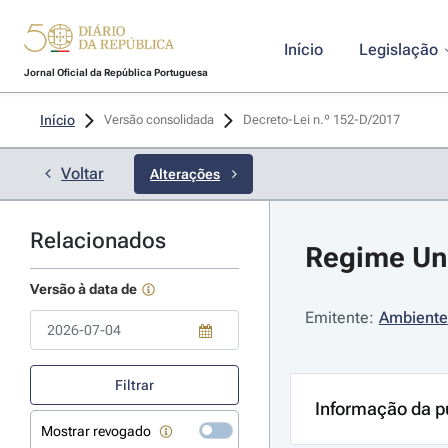
Início
Legislação
Jornal Oficial da República Portuguesa
Início
Versão consolidada
Decreto-Lei n.º 152-D/2017 
Voltar
Alterações
Relacionados
Regime Uni
Versão à data de
Emitente:
Ambiente
Use a tecla de seta para baixo para abrir o calendário; Use as tecla
Filtrar
Informação da p
Mostrar revogado