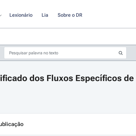
Lexionário
Lia
Sobre o DR
ficado dos Fluxos Específicos de
s de seta para navegar pelos dias do calendário; Use cmd ou ctrl + seta p
ublicação