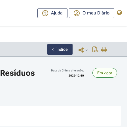
Ajuda
O meu Diário
Índice
 Resíduos
Data da última alteração:
Em vigor
2025-12-30
ara a direita ou esquerda para navegar pelos meses; Use cmd ou ctrl + set