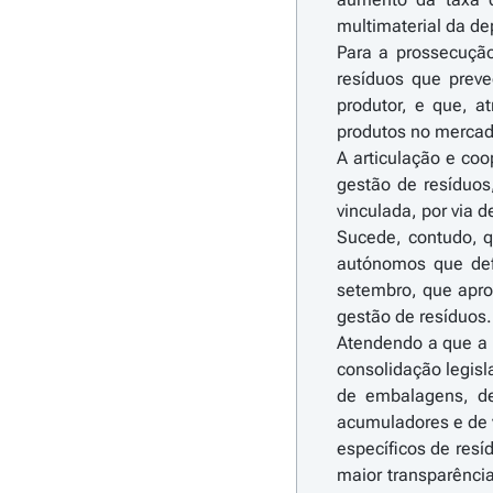
multimaterial da de
Para a prossecução
resíduos que preve
produtor, e que, 
produtos no mercad
A articulação e co
gestão de resíduos
vinculada, por via d
Sucede, contudo, q
autónomos que def
setembro, que aprov
gestão de resíduos.
Atendendo a que a d
consolidação legisl
de embalagens, de
acumuladores e de v
específicos de resí
maior transparênci