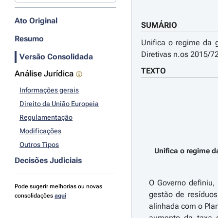
Ato Original
SUMÁRIO
Resumo
Unifica o regime da g
Diretivas n.os 2015/
Versão Consolidada
TEXTO
Análise Jurídica
Informações gerais
Direito da União Europeia
Regulamentação
Modificações
Outros Tipos
Unifica o regime d
Decisões Judiciais
O Governo definiu,
Pode sugerir melhorias ou novas
gestão de resíduos
consolidações
aqui
alinhada com o Plan
aumento da taxa d