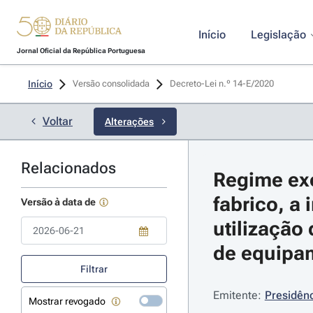
Início
Legislação
Jornal Oficial da República Portuguesa
Início
Versão consolidada
Decreto-Lei n.º 14-E/2020 
Voltar
Alterações
Relacionados
Regime exc
fabrico, a
Versão à data de
utilização
de equipam
Use a tecla de seta para baixo para abrir o calendário; Use as tecla
Filtrar
Emitente:
Presidênc
Mostrar revogado