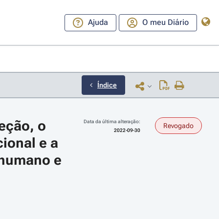
Ajuda
O meu Diário
Índice
ção, o 
Data da última alteração:
Revogado
2022-09-30
ional e a 
 humano e 
ara a direita ou esquerda para navegar pelos meses; Use cmd ou ctrl + set