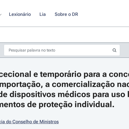
Lexionário
Lia
Sobre o DR
ecional e temporário para a conce
 importação, a comercialização nac
 de dispositivos médicos para uso
entos de proteção individual.
s de seta para navegar pelos dias do calendário; Use cmd ou ctrl + seta p
ia do Conselho de Ministros