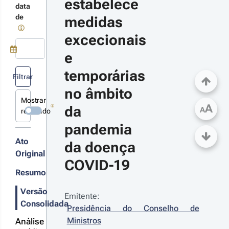
estabelece 
blicados,
talhes
data
 âmbito
s
de
medidas 
terações
ndemia
excecionais 
 doença
VID-19
e 
Use a tecla de seta para baixo para abrir o calendário; Use as tecla
temporárias 
22-06-
Filtrar
0
no âmbito 
creto-
Mostrar
 n.º 
A
da 
A
revogado
-
pandemia 
2022 - 
ª Série
Ato
da doença 
tera as
Original
didas
COVID-19
icáveis
Resumo
 âmbito
Versão
r
ndemia
Emitente:
Consolidada
 doença
talhes
Presidência do Conselho de 
VID-19
s
Ministros
Análise
terações