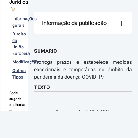
Jurídica
Informações
Informação da publicação
gerais
21-12-
3
Direito
creto-
da
 n.º 
União
SUMÁRIO
9-
Europeia
2021 - 
Prorroga prazos e estabelece medidas
Modificações
ª Série
excecionais e temporárias no âmbito da
Outros
tera as
pandemia da doença COVID-19
didas no
Tipos
bito da
TEXTO
ndemia
 doença
Pode
r
VID-19
sugerir
talhes
melhorias
s
ou
Decreto-Lei n.º 22-A/2021
novas
terações
consolidações
de 17 de março
aqui