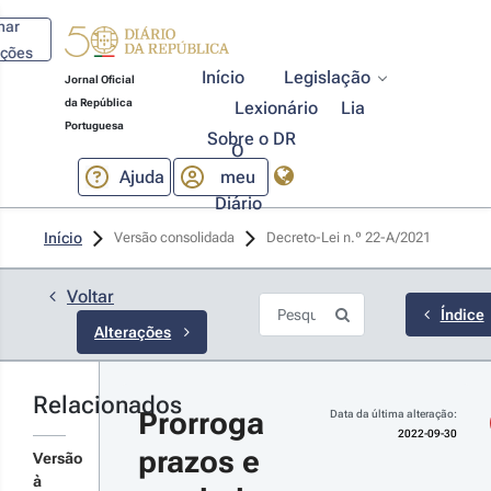
har
ações
Início
Legislação
Jornal Oficial
da República
Lexionário
Lia
Portuguesa
Sobre o DR
O
Ajuda
meu
Diário
22-09-
Início
Versão consolidada
Decreto-Lei n.º 22-A/2021 
0
creto-
 n.º 
Voltar
-
Índice
Alterações
2022 - 
ª Série
termina a
Relacionados
ssação
Prorroga 
Data da última alteração:
 vigência
2022-09-30
prazos e 
Versão
cretos-
r
s
à