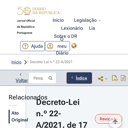
Início
Legislação
Jornal Oficial
da República
Lexionário
Lia
Portuguesa
Sobre o DR
O
Ajuda
meu
Diário
Início
Decreto-Lei n.º 22-A/2021 
Índice
Voltar
Relacionados
Decreto-Lei 
n.º 22-
Ato
Revogado
Original
A/2021, de 17 