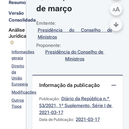
Resumo
de março
A
A
Versão
Consolidada
Emitente:
Análise
Presidência do Conselho de 
Jurídica
Ministros
Proponente:
Presidência do Conselho de 
Informações
gerais
Ministros
Direito
da
União
Europeia
Informação da publicação
Modificações
Diário da República n.º 
Publicação:
Outros
53/2021, 1º Suplemento, Série I de 
Tipos
2021-03-17
2021-03-17
Data de Publicação: