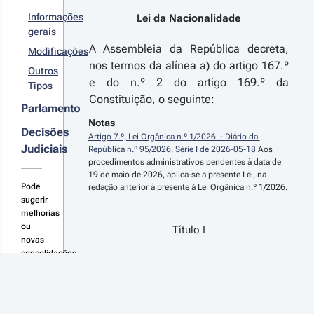
gânica 
º 1/2024 - 
Informações
Lei da Nacionalidade
ª Série
gerais
cima
A Assembleia da República decreta,
Modificações
eração à Lei
nos termos da alínea a) do artigo 167.º
 37/81, de 3
Outros
e do n.º 2 do artigo 169.º da
 outubro,
Tipos
e aprova a
Constituição, o seguinte:
r detalhes
ei da
Parlamento
cionalidade.
s
Notas
Decisões
terações
Artigo 7.º, Lei Orgânica n.º 1/2026  - Diário da 
Judiciais
República n.º 95/2026, Série I de 2026-05-18
 Aos 
procedimentos administrativos pendentes à data de 
19 de maio de 2026, aplica-se a presente Lei, na 
20-11-10
Pode
 
sugerir
gânica 
melhorias
ou
º 2/2020 - 
Título I
novas
ª Série
consolidações
na
Atribuição, aquisição e perda da
aqui
eração à Lei
nacionalidade
º 37/81, de
de outubro,
e aprova a