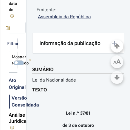
tubro, que
s
data
ova a Lei da
terações
Emitente:
de
cionalidade.
Assembleia da República
26-05-18
 
Use a tecla de seta para baixo para abrir o calendário; Use as tecla
gânica 
Informação da publicação
Filtrar
º 1/2026 - 
ª Série
Mostrar
eração à Lei
A
A
revogado
 37/81, de 3
SUMÁRIO
 outubro,
e aprova a
Lei da Nacionalidade
Ato
ei da
r detalhes
cionalidade.
Original
TEXTO
s
terações
Versão
Consolidada
Lei n.º 37/81
Análise
24-03-05
Jurídica
 
de 3 de outubro