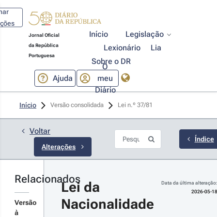
har
ações
Início
Legislação
Jornal Oficial
da República
Lexionário
Lia
Portuguesa
Sobre o DR
O
Ajuda
meu
Diário
26-05-18
Início
Versão consolidada
Lei n.º 37/81 
claração 
 
tificação 
Voltar
 
Índice
Alterações
/2026/1 - 
ª Série
tifica a Lei
Relacionados
gânica n.º
Lei da 
Data da última alteração
2026, de 18
2026-05-1
 maio, que
Nacionalidade
Versão
era a Lei n.º
r detalhes
/81, de 3 de
à