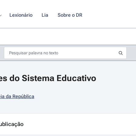
Lexionário
Lia
Sobre o DR
es do Sistema Educativo
ia da República
s de seta para navegar pelos dias do calendário; Use cmd ou ctrl + seta p
ublicação