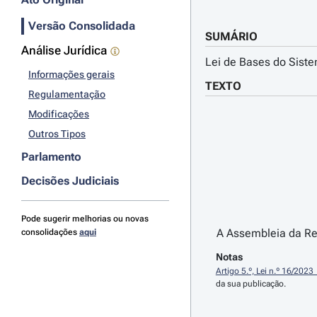
Versão Consolidada
SUMÁRIO
Análise Jurídica
Lei de Bases do Sist
Informações gerais
TEXTO
Regulamentação
Modificações
Outros Tipos
Parlamento
Decisões Judiciais
Pode sugerir melhorias ou novas
A Assembleia da Rep
consolidações
aqui
Notas
Artigo 5.º, Lei n.º 16/2023
da sua publicação.