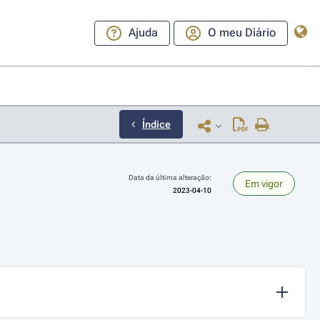
Ajuda
O meu Diário
Índice
Data da última alteração:
Em vigor
2023-04-10
ara a direita ou esquerda para navegar pelos meses; Use cmd ou ctrl + set