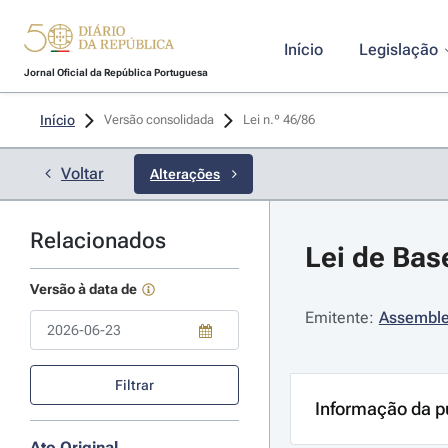
Início
Legislação
Jornal Oficial da República Portuguesa
Início
Versão consolidada
Lei n.º 46/86 
Voltar
Alterações
Relacionados
Lei de Bas
Versão à data de
Emitente:
Assemble
Use a tecla de seta para baixo para abrir o calendário; Use as tecla
Filtrar
Informação da p
Ato Original