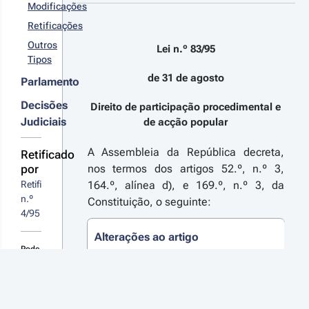
.ª 
 a Lei de
Modificações
rie
cesso à
Retificações
formação
bre Ambiente
Outros
Lei n.º 83/95
Tipos
de 31 de agosto
Parlamento
Decisões
Direito de participação procedimental e
Judiciais
de acção popular
A Assembleia da República decreta,
Retificado
por
nos termos dos artigos 52.º, n.º 3,
Retificação 
164.º, alínea d), e 169.º, n.º 3, da
n.º 
Constituição, o seguinte:
4/95
Alterações ao artigo
Pode
Alterado pelo/a
Rectificação n.º 4/95 -
sugerir
Diário da República n.º 236/1995, Série I-A
melhorias
de 1995-10-12
, em vigor a partir de 1995-
ou
10-12
novas