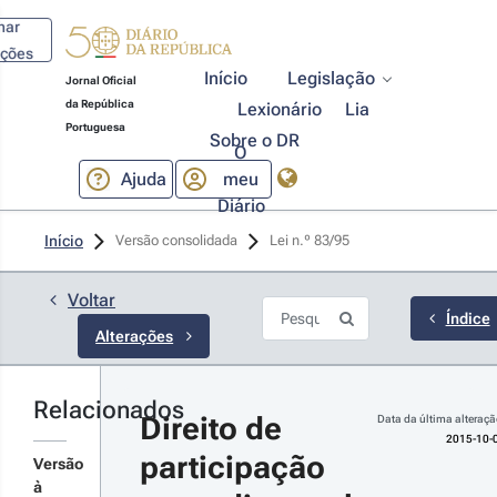
har
ações
Início
Legislação
Jornal Oficial
da República
Lexionário
Lia
Portuguesa
Sobre o DR
O
Ajuda
meu
Diário
15-10-02
Início
Versão consolidada
Lei n.º 83/95 
creto-Lei 
º 214-
2015 - 1.ª 
Voltar
rie
Índice
Alterações
o uso da
torização
islativa
ncedida pela
Relacionados
Direito de 
ei n.º
Data da última alteraçã
r detalhes
0/2015, de
2015-10-
participação 
 de agosto,
s
Versão
vê o Código
terações
à