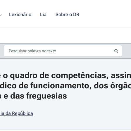
Lexionário
Lia
Sobre o DR
 o quadro de competências, assi
ídico de funcionamento, dos órgão
 e das freguesias
s de seta para navegar pelos dias do calendário; Use cmd ou ctrl + seta p
ia da República