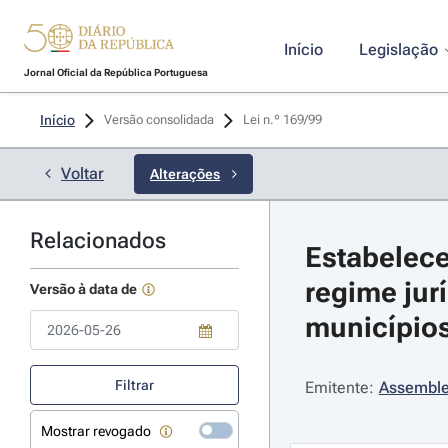
Início
Legislação
Jornal Oficial da República Portuguesa
Início
Versão consolidada
Lei n.º 169/99 
Voltar
Alterações
Relacionados
Estabelece
regime jur
Versão à data de
municípios
Use a tecla de seta para baixo para abrir o calendário; Use as tecla
Filtrar
Emitente:
Assemble
Mostrar revogado