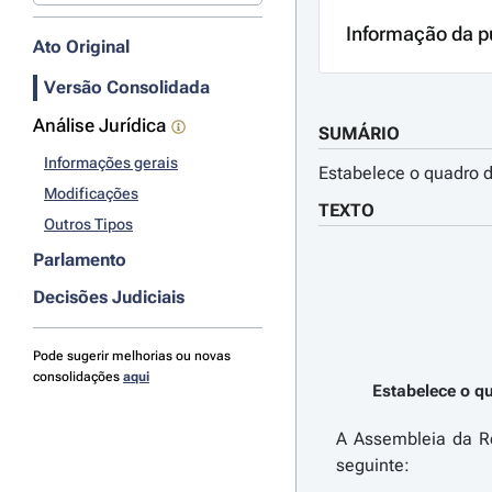
Informação da p
Ato Original
Versão Consolidada
Análise Jurídica
SUMÁRIO
Informações gerais
Estabelece o quadro d
Modificações
TEXTO
Outros Tipos
Parlamento
Decisões Judiciais
Pode sugerir melhorias ou novas
consolidações
aqui
Estabelece o q
A Assembleia da Re
seguinte: