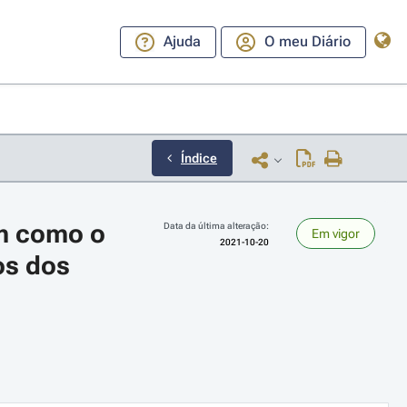
Ajuda
O meu Diário
Índice
m como o 
Data da última alteração:
Em vigor
2021-10-20
s dos 
ara a direita ou esquerda para navegar pelos meses; Use cmd ou ctrl + set