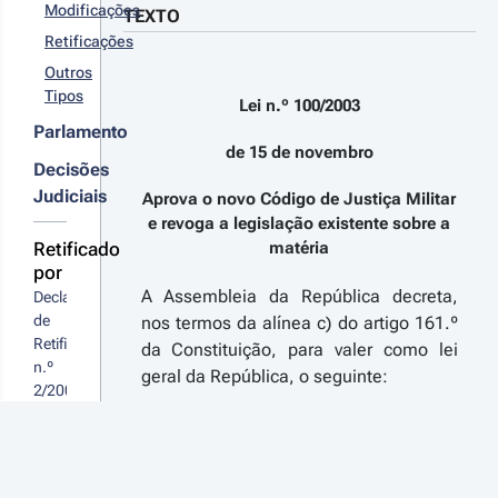
Modificações
TEXTO
Retificações
Outros
Tipos
Lei n.º 100/2003
Parlamento
de 15 de novembro
Decisões
Judiciais
Aprova o novo Código de Justiça Militar
e revoga a legislação existente sobre a
Retificado
matéria
por
A Assembleia da República decreta,
Declaração 
de 
nos termos da alínea c) do artigo 161.º
Retificação 
da Constituição, para valer como lei
n.º 
geral da República, o seguinte:
2/2004
Alterações ao artigo
Pode
Alterado pelo/a
Declaração de Rectificação
sugerir
n.º 2/2004 - Diário da República n.º 2/2004,
melhorias