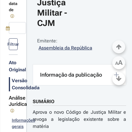
Justiça 
tiça Militar e
terações
data
evoga a
de
Militar - 
islação
istente sobre
CJM
matéria),
03-11-
blicada no
5
iário da
 n.º 
Use a tecla de seta para baixo para abrir o calendário; Use as tecla
pública, 1.ª
Emitente:
0/2003 
ie-A, n.º 265,
Filtrar
Assembleia da República
1.ª Série
e 15 de
vembro de
03
A
Ato
A
Original
Informação da publicação
Versão
Consolidada
Análise
SUMÁRIO
Jurídica
Aprova o novo Código de Justiça Militar e
revoga a legislação existente sobre a
Informações
matéria
gerais