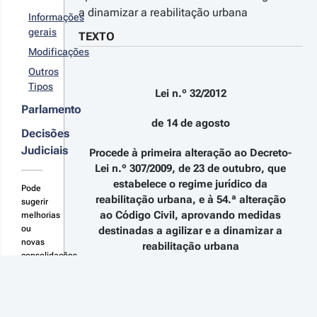
a dinamizar a reabilitação urbana
Informações
gerais
TEXTO
Modificações
Outros
Tipos
Lei n.º 32/2012
Parlamento
de 14 de agosto
Decisões
Judiciais
Procede à primeira alteração ao Decreto-
Lei n.º 307/2009, de 23 de outubro, que
estabelece o regime jurídico da
Pode
reabilitação urbana, e à 54.ª alteração
sugerir
ao Código Civil, aprovando medidas
melhorias
ou
destinadas a agilizar e a dinamizar a
novas
reabilitação urbana
consolidações
aqui
A Assembleia da República decreta,
nos termos da alínea c) do artigo 161.º
da Constituição, o seguinte: