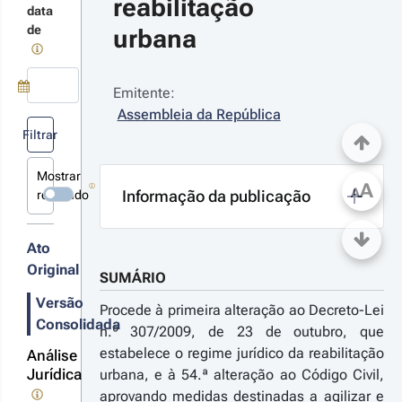
reabilitação 
tónomas,
terações
data
rendados
de
urbana
 não, para
 efeitos
evistos em
12-
téria de
-14
Emitente:
rendamento
 n.º 
Use a tecla de seta para baixo para abrir o calendário; Use as tecla
Assembleia da República
bano, de
/2012 
bilitação
Filtrar
.ª 
bana e de
nservação
rie
Mostrar
 edificado,
A
A
Informação da publicação
revogado
que revoga
 Decretos-
eis n.ºs
6/2006, de
Ato
de agosto,
Original
SUMÁRIO
161/2006,
e 8 de
Versão
Procede à primeira alteração ao Decreto-Lei
osto
Consolidada
n.º 307/2009, de 23 de outubro, que
estabelece o regime jurídico da reabilitação
Análise
Jurídica
urbana, e à 54.ª alteração ao Código Civil,
aprovando medidas destinadas a agilizar e