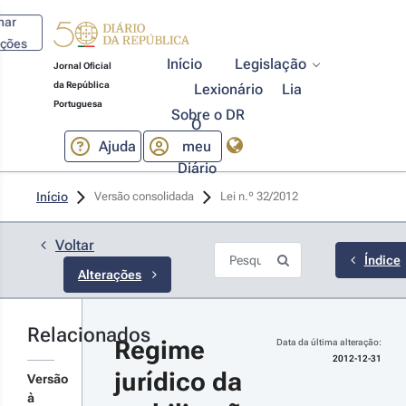
har
ações
Início
Legislação
Jornal Oficial
da República
Lexionário
Lia
Portuguesa
Sobre o DR
O
Ajuda
meu
Diário
12-12-31
Início
Versão consolidada
Lei n.º 32/2012 
creto-
i n.º 266-
2012 - 1.ª 
Voltar
rie
Índice
Alterações
tabelece o
egime de
terminação
 nível de
Relacionados
Regime 
nservação
Data da última alteração:
r
s prédios
2012-12-31
jurídico da 
banos ou
talhes
Versão
ações
s
à