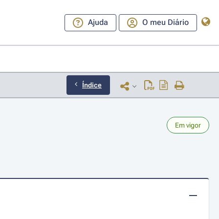
Ajuda
O meu Diário
Índice
Em vigor