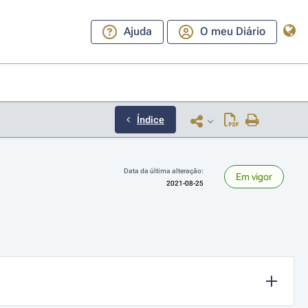
Ajuda
O meu Diário
Índice
Data da última alteração:
Em vigor
2021-08-25
ara a direita ou esquerda para navegar pelos meses; Use cmd ou ctrl + set