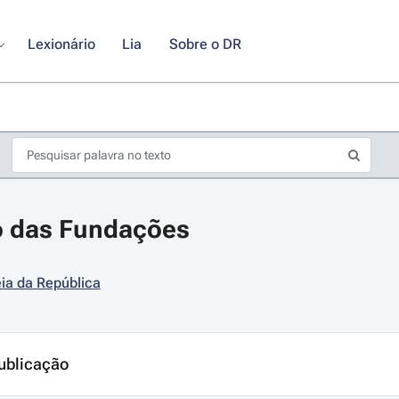
Lexionário
Lia
Sobre o DR
o das Fundações
ia da República
s de seta para navegar pelos dias do calendário; Use cmd ou ctrl + seta p
ublicação