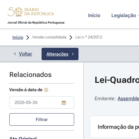
Início
Legislação
Jornal Oficial da República Portuguesa
Início
Versão consolidada
Lei n.º 24/2012 
Voltar
Alterações
Relacionados
Lei-Quadr
Versão à data de
Emitente:
Assemble
Use a tecla de seta para baixo para abrir o calendário; Use as tecla
Filtrar
Informação da p
Ato Original