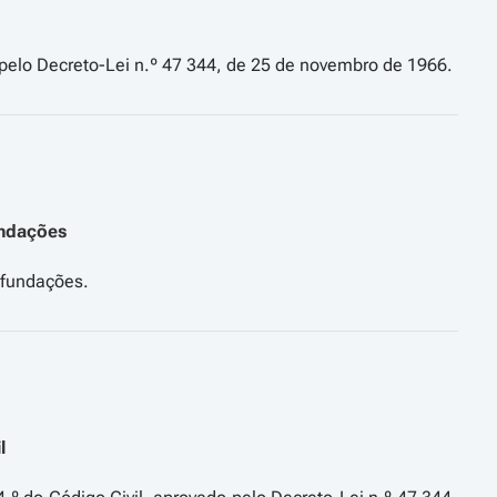
undações
l