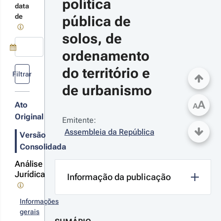
política 
data
de
pública de 
21-06-15
creto-
solos, de 
 n.º 
/2021 - 
ordenamento 
ª Série
Use a tecla de seta para baixo para abrir o calendário; Use as tecla
do território e 
tabelece o
Filtrar
gime
de urbanismo
rídico do
rendamento
A
Ato
A
rçado de
r
édios
Original
Emitente:
sticos
talhes
Assembleia da República
s
Versão
terações
Consolidada
Análise
Jurídica
Informação da publicação
21-01-
7
creto-
Informações
 n.º 
gerais