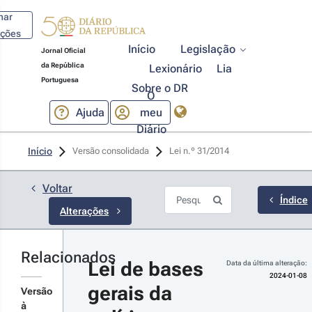
har
ações
Início
Legislação
Jornal Oficial
da República
Lexionário
Lia
Portuguesa
Sobre o DR
O
Ajuda
meu
Diário
24-01-08
Início
Versão consolidada
Lei n.º 31/2014 
creto-Lei 
º 10/2024 
1.ª Série
Voltar
rocede à
Índice
Alterações
eforma e
plificação
s
cenciamentos
Relacionados
r detalhes
 âmbito do
Lei de bases 
Data da última alteração:
banismo,
s
2024-01-08
denamento
gerais da 
terações
Versão
 território e
à
ústria