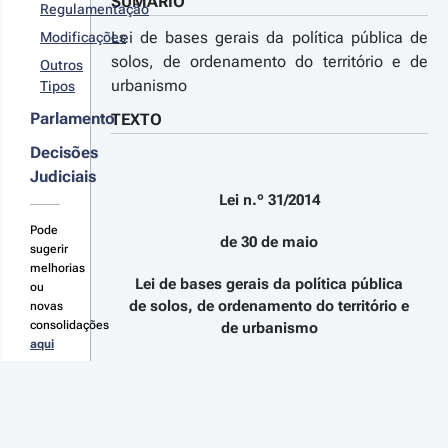
2021 - 
SUMÁRIO
Regulamentação
ª Série
Lei de bases gerais da política pública de
Modificações
orroga o
razo de
solos, de ordenamento do território e de
Outros
tegração
urbanismo
Tipos
s regras
s planos
Parlamento
TEXTO
r
peciais de
denamento
talhes
Decisões
território
s
Judiciais
terações
Lei n.º 31/2014
Pode
de 30 de maio
sugerir
melhorias
Lei de bases gerais da política pública
20-05-
ou
1
de solos, de ordenamento do território e
novas
creto-
consolidações
de urbanismo
aqui
 n.º 
/2020 - 
A Assembleia da República decreta,
ª Série
nos termos da alínea c) do artigo 161.º
tera as
da Constituição, o seguinte:
didas
cecionais