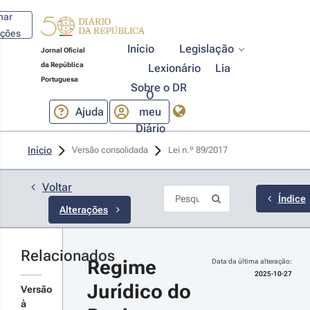
har
ações
Início
Legislação
Jornal Oficial
da República
Lexionário
Lia
Portuguesa
Sobre o DR
O
Ajuda
meu
Diário
25-10-27
Início
Versão consolidada
Lei n.º 89/2017 
creto-Lei 
º 115/2025 
1.ª Série
Voltar
tera o regime
Índice
Alterações
rídico do
gisto Central
 Beneficiário
tivo,
Relacionados
r detalhes
anspondo o
Regime 
Data da última alteração:
tigo 74.º da
s
2025-10-27
retiva (UE)
Jurídico do 
terações
Versão
24/1640,
à
lativa aos