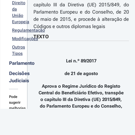
Direito
capítulo III da Diretiva (UE) 2015/849, do
nanciamento
da
 terrorismo e
Parlamento Europeu e do Conselho, de 20
União
Diretiva (UE)
de maio de 2015, e procede à alteração de
18/1673 do
Europeia
Códigos e outros diplomas legais
rlamento
Regulamentação
ropeu e do
TEXTO
nselho, de
Modificações
 de outubro
Outros
e 2018,
Tipos
lativa ao
ombate ao
Lei n.º 89/2017
Parlamento
anqueamento
 capitais
Decisões
de 21 de agosto
través do
Judiciais
reito penal,
Aprova o Regime Jurídico do Registo
terando
ersas leis
Central do Beneficiário Efetivo, transpõe
Pode
o capítulo III da Diretiva (UE) 2015/849,
sugerir
do Parlamento Europeu e do Conselho,
melhorias
de 20 de maio de 2015, e procede à
ou
alteração de Códigos e outros diplomas
novas
consolidações
legais
aqui